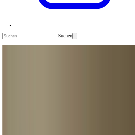
Suchen
Herbstdeko
So wird's gemütlich
Der Herbst ist da! Die Tage werden kürzer und Wälder erstrahlen
ein letztes Mal in einem prächtigem Farbenspiel, bevor sie ihre
Blätter verlieren. Die Natur ist im Wandel und gleiches sollte
auch
in deinem Zuhause
passieren. Hier erfährst du alles zu
Herbstdeko, Herbstfarben, Do-it-yourself Ideen und Herbsttrends -
um sich sein Zuhause im Herbst so richtig gemütlich zu machen.
Herbstfarben - die Natur als Vorbild
Nach Inspiration braucht man im Herbst eigentlich nicht lange