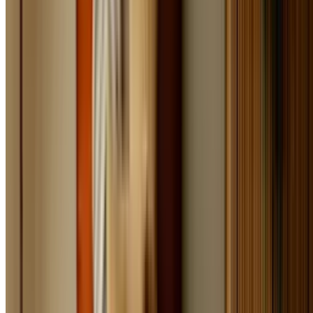
Trends im Herbst - Samt & Messing
Der Herbst bietet immer wieder eine gute Gelegenheit, um die
Wohnung ein bisschen edler zu gestalten, ohne dabei protzig zu
wirken. So ist Samt in diesem Herbst der große Hit, auf dem
Laufsteg sowie im Wohnbereich. Samt schafft schon allein durch
seine Struktur eine
kuschelige Wohlfühlatmosphäre
. Kissen mit
Samtüberzug in warmen Bordeaux- und Beerentönen machen es
somit gleich doppelt gemütlich. Für eine noch größere Wirkung
kannst du aber auch gleich mit ganzen Möbelstücken in Samt
einrichten, wie Sofas, Hocker oder auch Samt Teppichen.
Warme Metallfarben kommen nun ebenfalls wieder zum Einsatz,
vor allem Kupfer, Messing und Gold. Deko-Elemente aus diesen
Materialien verleihen deinem Zuhause eine elegante Note, ohne
ungemütlich zu wirken.