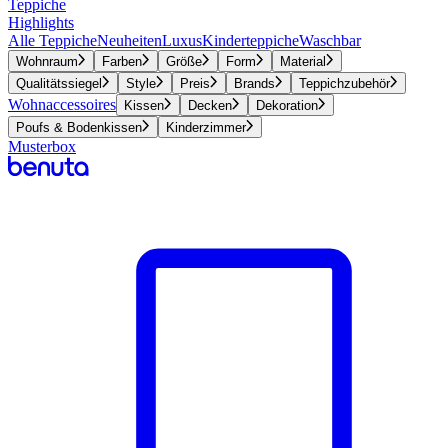
Teppiche
Highlights
Alle Teppiche
Neuheiten
Luxus
Kinderteppiche
Waschbar
Wohnraum
Farben
Größe
Form
Material
Qualitätssiegel
Style
Preis
Brands
Teppichzubehör
Wohnaccessoires
Kissen
Decken
Dekoration
Poufs & Bodenkissen
Kinderzimmer
Musterbox