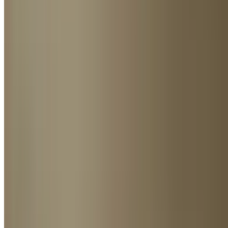
suchen: Ein kurzer Blick aus dem Fenster genügt meistens schon.
Die Natur bietet eine wunderbare Vorlage worauf du bei deiner
Farbwahl im Herbst achten solltest. Orientiere dich einfach an
den
Farben der Blätter
. Mit einer Kombination von Brauntönen,
Gelb, Orange, Rot und dunklem Grün bringst du dir die Schönheit
der Herbstwälder in deine vier Wände.
Da der Herbst auch eine Zeit des Verfalls ist, solltest du auf frische
Farben, wie helle Grün- und Blautöne lieber verzichten. Auf diese
kannst du dich dann wieder im Frühling freuen. Greife stattdessen
lieber auf gemütliche dunkle, schwarze Töne zurück. Mit
der
Herbstfarbe Senfgelb
kannst du besondere Akzente setzen.