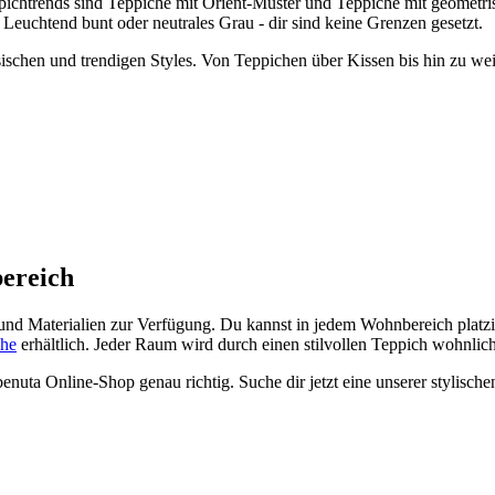
ppichtrends sind Teppiche mit Orient-Muster und Teppiche mit geomet
 Leuchtend bunt oder neutrales Grau - dir sind keine Grenzen gesetzt.
ssischen und trendigen Styles. Von Teppichen über Kissen bis hin zu w
bereich
und Materialien zur Verfügung. Du kannst in jedem Wohnbereich platzie
che
erhältlich. Jeder Raum wird durch einen stilvollen Teppich wohnlich
nuta Online-Shop genau richtig. Suche dir jetzt eine unserer stylische