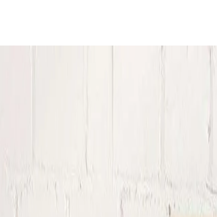
ch mit der Familie, mit Freunden oder genießt Zeit für sich.
Trend liegst - und auf welche Looks du verzichten kannst.