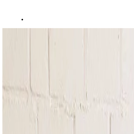
Wohnzimmertrends 2021: In & Out
Inspiration
Das Wohnzimmer - der Mittelpunkt unserer Wohnung. Hier trifft man si
Wir zeigen dir, wie du mit deiner
Wohnzimmereinrichtung 2021
im 