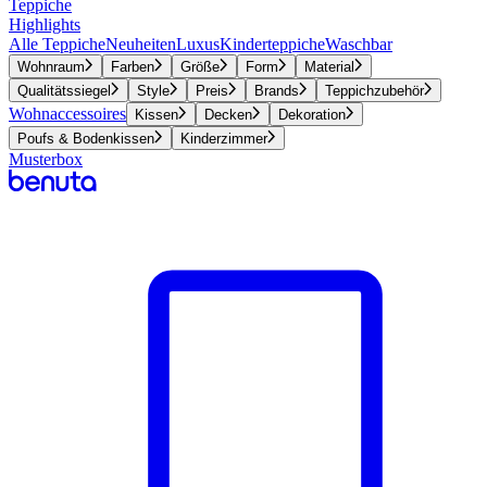
Teppiche
Highlights
Alle Teppiche
Neuheiten
Luxus
Kinderteppiche
Waschbar
Wohnraum
Farben
Größe
Form
Material
Qualitätssiegel
Style
Preis
Brands
Teppichzubehör
Wohnaccessoires
Kissen
Decken
Dekoration
Poufs & Bodenkissen
Kinderzimmer
Musterbox