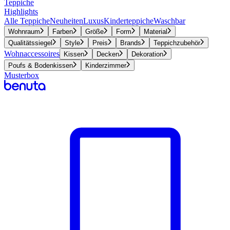
Teppiche
Highlights
Alle Teppiche
Neuheiten
Luxus
Kinderteppiche
Waschbar
Wohnraum
Farben
Größe
Form
Material
Qualitätssiegel
Style
Preis
Brands
Teppichzubehör
Wohnaccessoires
Kissen
Decken
Dekoration
Poufs & Bodenkissen
Kinderzimmer
Musterbox