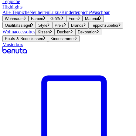
Teppiche
Highlights
Alle Teppiche
Neuheiten
Luxus
Kinderteppiche
Waschbar
Wohnraum
Farben
Größe
Form
Material
Qualitätssiegel
Style
Preis
Brands
Teppichzubehör
Wohnaccessoires
Kissen
Decken
Dekoration
Poufs & Bodenkissen
Kinderzimmer
Musterbox