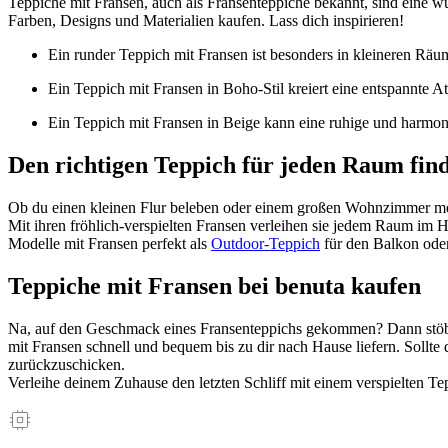
Teppiche mit Fransen, auch als Fransenteppiche bekannt, sind eine w
Farben, Designs und Materialien kaufen. Lass dich inspirieren!
Ein runder Teppich mit Fransen ist besonders in kleineren Rä
Ein Teppich mit Fransen in Boho-Stil kreiert eine entspannte A
Ein Teppich mit Fransen in Beige kann eine ruhige und harmo
Den richtigen Teppich für jeden Raum fin
Ob du einen kleinen Flur beleben oder einem großen Wohnzimmer mehr 
Mit ihren fröhlich-verspielten Fransen verleihen sie jedem Raum i
Modelle mit Fransen perfekt als
Outdoor-Teppich
für den Balkon oder
Teppiche mit Fransen bei benuta kaufen
Na, auf den Geschmack eines Fransenteppichs gekommen? Dann stöbere
mit Fransen schnell und bequem bis zu dir nach Hause liefern. Sollte
zurückzuschicken.
Verleihe deinem Zuhause den letzten Schliff mit einem verspielten Te