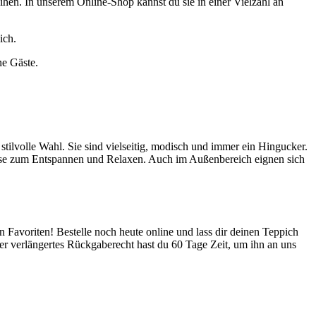
ihen. In unserem Online-Shop kannst du sie in einer Vielzahl an
ich.
ne Gäste.
tilvolle Wahl. Sie sind vielseitig, modisch und immer ein Hingucker.
oase zum Entspannen und Relaxen. Auch im Außenbereich eignen sich
avoriten! Bestelle noch heute online und lass dir deinen Teppich
ser verlängertes Rückgaberecht hast du 60 Tage Zeit, um ihn an uns