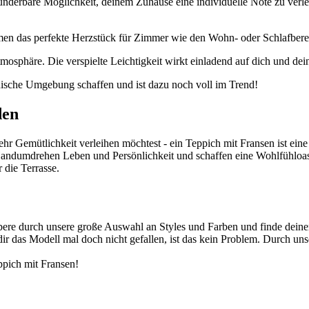
underbare Möglichkeit, deinem Zuhause eine individuelle Note zu verle
umen das perfekte Herzstück für Zimmer wie den Wohn- oder Schlafbere
tmosphäre. Die verspielte Leichtigkeit wirkt einladend auf dich und dei
nische Umgebung schaffen und ist dazu noch voll im Trend!
den
Gemütlichkeit verleihen möchtest - ein Teppich mit Fransen ist eine s
m Handumdrehen Leben und Persönlichkeit und schaffen eine Wohlfühl
 die Terrasse.
 durch unsere große Auswahl an Styles und Farben und finde deinen F
 dir das Modell mal doch nicht gefallen, ist das kein Problem. Durch un
ppich mit Fransen!