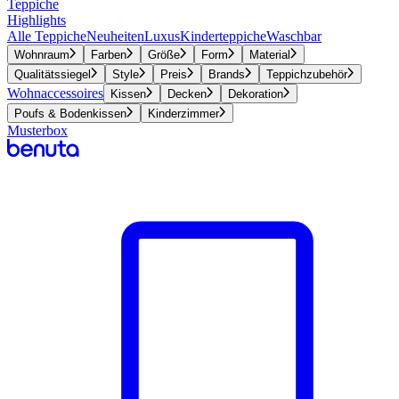
Teppiche
Highlights
Alle Teppiche
Neuheiten
Luxus
Kinderteppiche
Waschbar
Wohnraum
Farben
Größe
Form
Material
Qualitätssiegel
Style
Preis
Brands
Teppichzubehör
Wohnaccessoires
Kissen
Decken
Dekoration
Poufs & Bodenkissen
Kinderzimmer
Musterbox