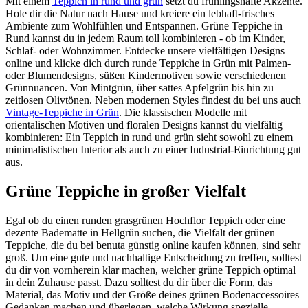
Mit einem
Teppich in rund und grün
setzt du frühlingshafte Akzente.
Hole dir die Natur nach Hause und kreiere ein lebhaft-frisches
Ambiente zum Wohlfühlen und Entspannen. Grüne Teppiche in
Rund kannst du in jedem Raum toll kombinieren - ob im Kinder,
Schlaf- oder Wohnzimmer. Entdecke unsere vielfältigen Designs
online und klicke dich durch runde Teppiche in Grün mit Palmen-
oder Blumendesigns, süßen Kindermotiven sowie verschiedenen
Grünnuancen. Von Mintgrün, über sattes Apfelgrün bis hin zu
zeitlosen Olivtönen. Neben modernen Styles findest du bei uns auch
Vintage-Teppiche in Grün
. Die klassischen Modelle mit
orientalischen Motiven und floralen Designs kannst du vielfältig
kombinieren: Ein Teppich in rund und grün sieht sowohl zu einem
minimalistischen Interior als auch zu einer Industrial-Einrichtung gut
aus.
Grüne Teppiche in großer Vielfalt
Egal ob du einen runden grasgrünen Hochflor Teppich oder eine
dezente Badematte in Hellgrün suchen, die Vielfalt der grünen
Teppiche, die du bei benuta günstig online kaufen können, sind sehr
groß. Um eine gute und nachhaltige Entscheidung zu treffen, solltest
du dir von vornherein klar machen, welcher grüne Teppich optimal
in dein Zuhause passt. Dazu solltest du dir über die Form, das
Material, das Motiv und der Größe deines grünen Bodenaccessoires
Gedanken machen und überlegen, welche Wirkung spezielle