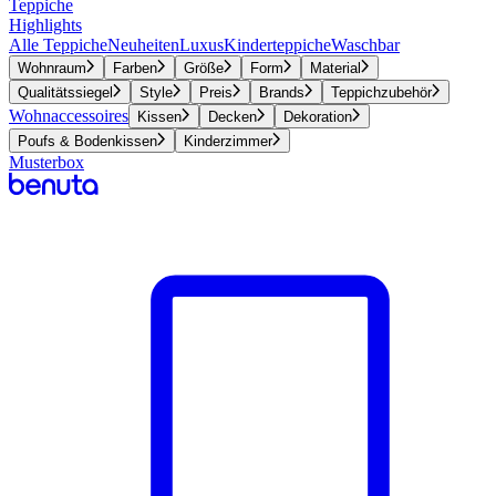
Teppiche
Highlights
Alle Teppiche
Neuheiten
Luxus
Kinderteppiche
Waschbar
Wohnraum
Farben
Größe
Form
Material
Qualitätssiegel
Style
Preis
Brands
Teppichzubehör
Wohnaccessoires
Kissen
Decken
Dekoration
Poufs & Bodenkissen
Kinderzimmer
Musterbox