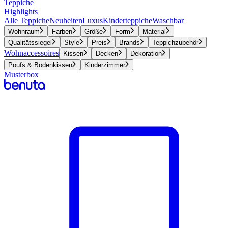
Teppiche
Highlights
Alle Teppiche
Neuheiten
Luxus
Kinderteppiche
Waschbar
Wohnraum
Farben
Größe
Form
Material
Qualitätssiegel
Style
Preis
Brands
Teppichzubehör
Wohnaccessoires
Kissen
Decken
Dekoration
Poufs & Bodenkissen
Kinderzimmer
Musterbox