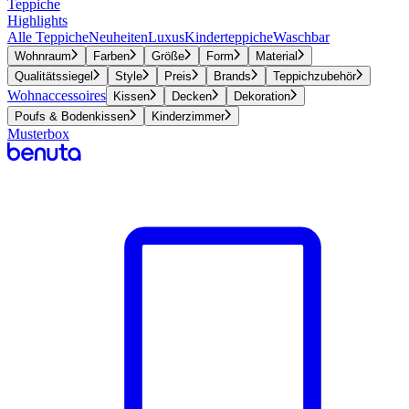
Teppiche
Highlights
Alle Teppiche
Neuheiten
Luxus
Kinderteppiche
Waschbar
Wohnraum
Farben
Größe
Form
Material
Qualitätssiegel
Style
Preis
Brands
Teppichzubehör
Wohnaccessoires
Kissen
Decken
Dekoration
Poufs & Bodenkissen
Kinderzimmer
Musterbox