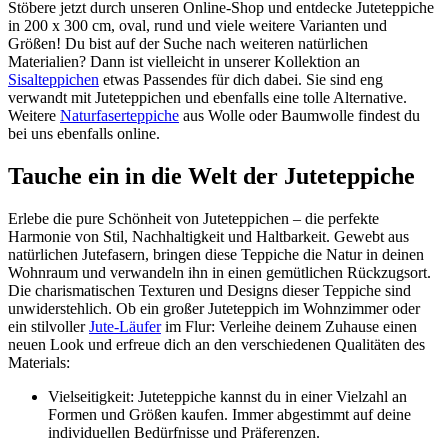
Stöbere jetzt durch unseren Online-Shop und entdecke Juteteppiche
in 200 x 300 cm, oval, rund und viele weitere Varianten und
Größen! Du bist auf der Suche nach weiteren natürlichen
Materialien? Dann ist vielleicht in unserer Kollektion an
Sisalteppichen
etwas Passendes für dich dabei. Sie sind eng
verwandt mit Juteteppichen und ebenfalls eine tolle Alternative.
Weitere
Naturfaserteppiche
aus Wolle oder Baumwolle findest du
bei uns ebenfalls online.
Tauche ein in die Welt der Juteteppiche
Erlebe die pure Schönheit von Juteteppichen – die perfekte
Harmonie von Stil, Nachhaltigkeit und Haltbarkeit. Gewebt aus
natürlichen Jutefasern, bringen diese Teppiche die Natur in deinen
Wohnraum und verwandeln ihn in einen gemütlichen Rückzugsort.
Die charismatischen Texturen und Designs dieser Teppiche sind
unwiderstehlich. Ob ein großer Juteteppich im Wohnzimmer oder
ein stilvoller
Jute-Läufer
im Flur: Verleihe deinem Zuhause einen
neuen Look und erfreue dich an den verschiedenen Qualitäten des
Materials:
Vielseitigkeit: Juteteppiche kannst du in einer Vielzahl an
Formen und Größen kaufen. Immer abgestimmt auf deine
individuellen Bedürfnisse und Präferenzen.