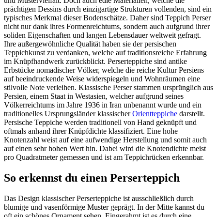
und Mustervielfalt. Doch auch edle Materialien, welche die
prächtigen Dessins durch einzigartige Strukturen vollenden, sind ein
typisches Merkmal dieser Bodenschätze. Daher sind Teppich Perser
nicht nur dank ihres Formenreichtums, sondern auch aufgrund ihrer
soliden Eigenschaften und langen Lebensdauer weltweit gefragt.
Ihre außergewöhnliche Qualität haben sie der persischen
Teppichkunst zu verdanken, welche auf traditionsreiche Erfahrung
im Knüpfhandwerk zurückblickt. Perserteppiche sind antike
Erbstücke nomadischer Völker, welche die reiche Kultur Persiens
auf beeindruckende Weise widerspiegeln und Wohnräumen eine
stilvolle Note verleihen. Klassische Perser stammen ursprünglich aus
Persien, einem Staat in Westasien, welcher aufgrund seines
Völkerreichtums im Jahre 1936 in Iran unbenannt wurde und ein
traditionelles Ursprungsländer klassischer
Orientteppiche
darstellt.
Persische Teppiche werden traditionell von Hand geknüpft und
oftmals anhand ihrer Knüpfdichte klassifiziert. Eine hohe
Knotenzahl weist auf eine aufwendige Herstellung und somit auch
auf einen sehr hohen Wert hin. Dabei wird die Knotendichte meist
pro Quadratmeter gemessen und ist am Teppichrücken erkennbar.
So erkennst du einen Perserteppich
Das Design klassischer Perserteppiche ist ausschließlich durch
blumige und vasenförmige Muster geprägt. In der Mitte kannst du
oft ein schönes Ornament sehen. Eingerahmt ist es durch eine