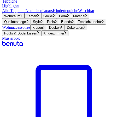
Teppiche
Highlights
Alle Teppiche
Neuheiten
Luxus
Kinderteppiche
Waschbar
Wohnraum
Farben
Größe
Form
Material
Qualitätssiegel
Style
Preis
Brands
Teppichzubehör
Wohnaccessoires
Kissen
Decken
Dekoration
Poufs & Bodenkissen
Kinderzimmer
Musterbox