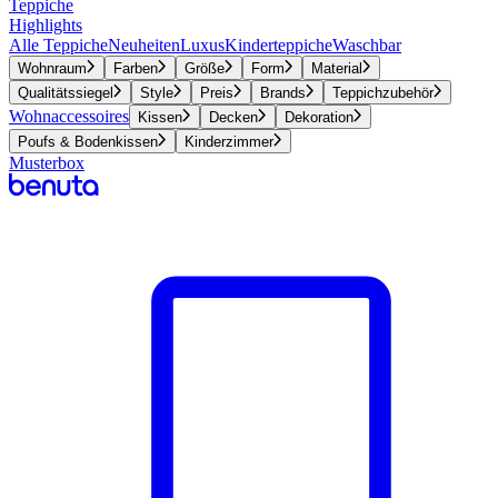
Teppiche
Highlights
Alle Teppiche
Neuheiten
Luxus
Kinderteppiche
Waschbar
Wohnraum
Farben
Größe
Form
Material
Qualitätssiegel
Style
Preis
Brands
Teppichzubehör
Wohnaccessoires
Kissen
Decken
Dekoration
Poufs & Bodenkissen
Kinderzimmer
Musterbox