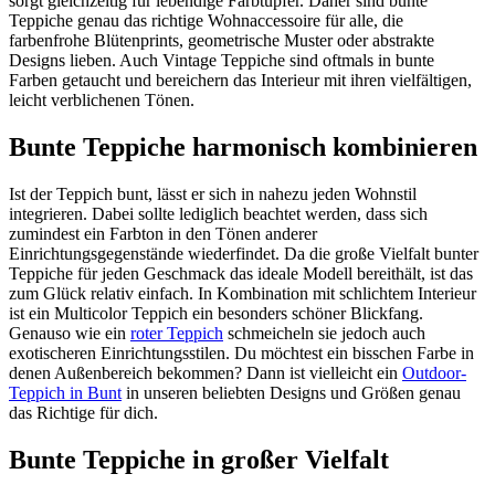
sorgt gleichzeitig für lebendige Farbtupfer. Daher sind bunte
Teppiche genau das richtige Wohnaccessoire für alle, die
farbenfrohe Blütenprints, geometrische Muster oder abstrakte
Designs lieben. Auch Vintage Teppiche sind oftmals in bunte
Farben getaucht und bereichern das Interieur mit ihren vielfältigen,
leicht verblichenen Tönen.
Bunte Teppiche harmonisch kombinieren
Ist der Teppich bunt, lässt er sich in nahezu jeden Wohnstil
integrieren. Dabei sollte lediglich beachtet werden, dass sich
zumindest ein Farbton in den Tönen anderer
Einrichtungsgegenstände wiederfindet. Da die große Vielfalt bunter
Teppiche für jeden Geschmack das ideale Modell bereithält, ist das
zum Glück relativ einfach. In Kombination mit schlichtem Interieur
ist ein Multicolor Teppich ein besonders schöner Blickfang.
Genauso wie ein
roter Teppich
schmeicheln sie jedoch auch
exotischeren Einrichtungsstilen. Du möchtest ein bisschen Farbe in
denen Außenbereich bekommen? Dann ist vielleicht ein
Outdoor-
Teppich in Bunt
in unseren beliebten Designs und Größen genau
das Richtige für dich.
Bunte Teppiche in großer Vielfalt