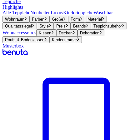
Teppiche
Highlights
Alle Teppiche
Neuheiten
Luxus
Kinderteppiche
Waschbar
Wohnraum
Farben
Größe
Form
Material
Qualitätssiegel
Style
Preis
Brands
Teppichzubehör
Wohnaccessoires
Kissen
Decken
Dekoration
Poufs & Bodenkissen
Kinderzimmer
Musterbox