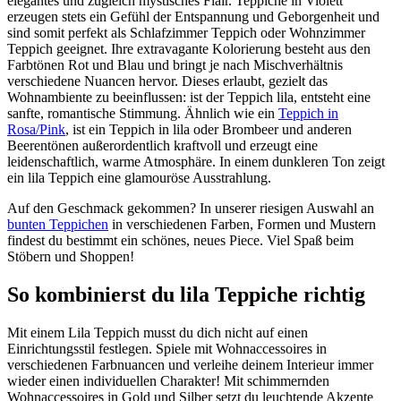
elegantes und zugleich mystisches Flair. Teppiche in Violett
erzeugen stets ein Gefühl der Entspannung und Geborgenheit und
sind somit perfekt als Schlafzimmer Teppich oder Wohnzimmer
Teppich geeignet. Ihre extravagante Kolorierung besteht aus den
Farbtönen Rot und Blau und bringt je nach Mischverhältnis
verschiedene Nuancen hervor. Dieses erlaubt, gezielt das
Wohnambiente zu beeinflussen: ist der Teppich lila, entsteht eine
sanfte, romantische Stimmung. Ähnlich wie ein
Teppich in
Rosa/Pink
, ist ein Teppich in lila oder Brombeer und anderen
Beerentönen außerordentlich kraftvoll und erzeugt eine
leidenschaftlich, warme Atmosphäre. In einem dunkleren Ton zeigt
ein lila Teppich eine glamouröse Ausstrahlung.
Auf den Geschmack gekommen? In unserer riesigen Auswahl an
bunten Teppichen
in verschiedenen Farben, Formen und Mustern
findest du bestimmt ein schönes, neues Piece. Viel Spaß beim
Stöbern und Shoppen!
So kombinierst du lila Teppiche richtig
Mit einem Lila Teppich musst du dich nicht auf einen
Einrichtungsstil festlegen. Spiele mit Wohnaccessoires in
verschiedenen Farbnuancen und verleihe deinem Interieur immer
wieder einen individuellen Charakter! Mit schimmernden
Wohnaccessoires in Gold und Silber setzt du leuchtende Akzente