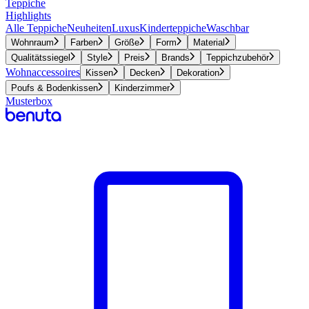
Teppiche
Highlights
Alle Teppiche
Neuheiten
Luxus
Kinderteppiche
Waschbar
Wohnraum
Farben
Größe
Form
Material
Qualitätssiegel
Style
Preis
Brands
Teppichzubehör
Wohnaccessoires
Kissen
Decken
Dekoration
Poufs & Bodenkissen
Kinderzimmer
Musterbox