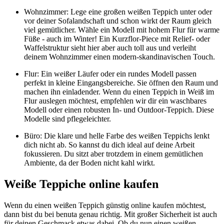
Wohnzimmer: Lege eine großen weißen Teppich unter oder
vor deiner Sofalandschaft und schon wirkt der Raum gleich
viel gemütlicher. Wähle ein Modell mit hohem Flur für warme
Füße - auch im Winter! Ein Kurzflor-Piece mit Relief- oder
Waffelstruktur sieht hier aber auch toll aus und verleiht
deinem Wohnzimmer einen modern-skandinavischen Touch.
Flur: Ein weißer Läufer oder ein rundes Modell passen
perfekt in kleine Eingangsbereiche. Sie öffnen den Raum und
machen ihn einladender. Wenn du einen Teppich in Weiß im
Flur auslegen möchtest, empfehlen wir dir ein waschbares
Modell oder einen robusten In- und Outdoor-Teppich. Diese
Modelle sind pflegeleichter.
Büro: Die klare und helle Farbe des weißen Teppichs lenkt
dich nicht ab. So kannst du dich ideal auf deine Arbeit
fokussieren. Du sitzt aber trotzdem in einem gemütlichen
Ambiente, da der Boden nicht kahl wirkt.
Weiße Teppiche online kaufen
Wenn du einen weißen Teppich günstig online kaufen möchtest,
dann bist du bei benuta genau richtig. Mit großer Sicherheit ist auch
für deinen Geschmack etwas dabei. Ob du nun einen weißen