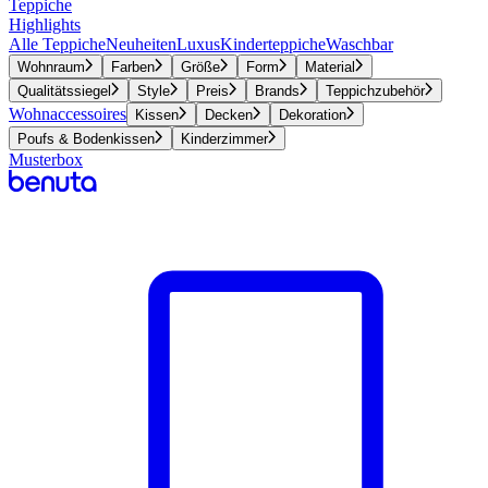
Teppiche
Highlights
Alle Teppiche
Neuheiten
Luxus
Kinderteppiche
Waschbar
Wohnraum
Farben
Größe
Form
Material
Qualitätssiegel
Style
Preis
Brands
Teppichzubehör
Wohnaccessoires
Kissen
Decken
Dekoration
Poufs & Bodenkissen
Kinderzimmer
Musterbox