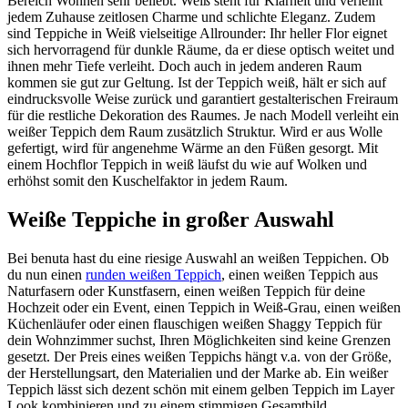
Bereich Wohnen sehr beliebt. Weiß steht für Klarheit und verleiht
jedem Zuhause zeitlosen Charme und schlichte Eleganz. Zudem
sind Teppiche in Weiß vielseitige Allrounder: Ihr heller Flor eignet
sich hervorragend für dunkle Räume, da er diese optisch weitet und
ihnen mehr Tiefe verleiht. Doch auch in jedem anderen Raum
kommen sie gut zur Geltung. Ist der Teppich weiß, hält er sich auf
eindrucksvolle Weise zurück und garantiert gestalterischen Freiraum
für die restliche Dekoration des Raumes. Je nach Modell verleiht ein
weißer Teppich dem Raum zusätzlich Struktur. Wird er aus Wolle
gefertigt, wird für angenehme Wärme an den Füßen gesorgt. Mit
einem Hochflor Teppich in weiß läufst du wie auf Wolken und
erhöhst somit den Kuschelfaktor in jedem Raum.
Weiße Teppiche in großer Auswahl
Bei benuta hast du eine riesige Auswahl an weißen Teppichen. Ob
du nun einen
runden weißen Teppich
, einen weißen Teppich aus
Naturfasern oder Kunstfasern, einen weißen Teppich für deine
Hochzeit oder ein Event, einen Teppich in Weiß-Grau, einen weißen
Küchenläufer oder einen flauschigen weißen Shaggy Teppich für
dein Wohnzimmer suchst, Ihren Möglichkeiten sind keine Grenzen
gesetzt. Der Preis eines weißen Teppichs hängt v.a. von der Größe,
der Herstellungsart, den Materialien und der Marke ab. Ein weißer
Teppich lässt sich dezent schön mit einem gelben Teppich im Layer
Look kombinieren und zu einem stimmigen Gesamtbild