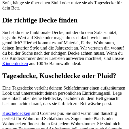
Sofa, hänge sie über einen Stuhl oder nutze sie als Tagesdecke für
dein Bett.
Die richtige Decke finden
Suchst du eine funktionale Decke, mit der du dein Sofa schützt,
legst du Wert auf Style oder magst du es einfach weich und
gemütlich? Hierbei kommt es auf Material, Farbe, Wohnraum,
deinen Interior Style und die Jahreszeit an. Wir verraten dir, worauf
du bei der Suche nach der richtigen Decke achten musst. Wenn du
das Kinderzimmer deiner Liebsten aufwerten möchtest, sind unsere
Kinderdecken
aus 100 % Baumwolle ideal.
Tagesdecke, Kuscheldecke oder Plaid?
Eine Tagesdecke verleiht deinem Schlafzimmer einen aufgeräumten
Look und unterstreicht deinen persönlichen Einrichtungsstil. Lege
sie einfach über deine Bettdecke, nachdem du dein Bett gemacht
hast und achte darauf, dass sie farblich zur Bettwäsche passt.
Kuscheldecken
sind Cosiness pur. Sie sind warm und flauschig -
perfekt für Wohn- und Schlafzimmer. Sogenannte Plaids oder
Wohndecken findest du in fast jedem Wohnzimmer. Sie sind nicht
nur zum Entspannen und Aufwärmen toll, sondern auch dekorativ