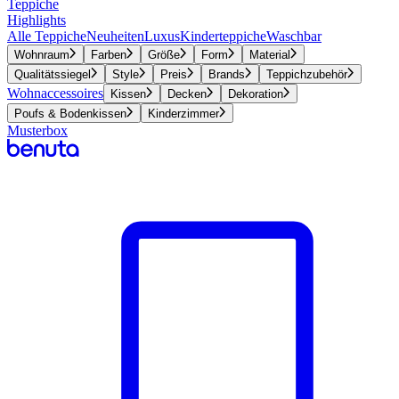
Teppiche
Highlights
Alle Teppiche
Neuheiten
Luxus
Kinderteppiche
Waschbar
Wohnraum
Farben
Größe
Form
Material
Qualitätssiegel
Style
Preis
Brands
Teppichzubehör
Wohnaccessoires
Kissen
Decken
Dekoration
Poufs & Bodenkissen
Kinderzimmer
Musterbox