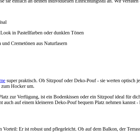
se sie einfach an deinen individuellen Einrichtungsstil an. Wir verraten
isal
 Look in Pastellfarben oder dunklen Tönen
un und Cremetönen aus Naturfasern
ume
super praktisch. Ob Sitzpouf oder Deko-Pouf - sie werten optisch j
ll zum Hocker um.
Platz zur Verfügung, ist ein Bodenkissen oder ein Sitzpouf ideal für di
icht auch auf einem kleineren Deko-Pouf bequem Platz nehmen kannst - h
Vorteil: Er ist robust und pflegeleicht. Ob auf dem Balkon, der Terras