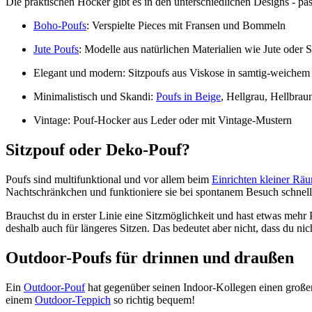
Die praktischen Hocker gibt es in den unterschiedlichen Designs - pas
Boho-Poufs
: Verspielte Pieces mit Fransen und Bommeln
Jute Poufs
: Modelle aus natürlichen Materialien wie Jute oder S
Elegant und modern: Sitzpoufs aus Viskose in samtig-weichem
Minimalistisch und Skandi:
Poufs in Beige
, Hellgrau, Hellbra
Vintage: Pouf-Hocker aus Leder oder mit Vintage-Mustern
Sitzpouf oder Deko-Pouf?
Poufs sind multifunktional und vor allem beim
Einrichten kleiner Rä
Nachtschränkchen und funktioniere sie bei spontanem Besuch schne
Brauchst du in erster Linie eine Sitzmöglichkeit und hast etwas mehr 
deshalb auch für längeres Sitzen. Das bedeutet aber nicht, dass du n
Outdoor-Poufs für drinnen und draußen
Ein
Outdoor-Pouf
hat gegenüber seinen Indoor-Kollegen einen großen 
einem
Outdoor-Teppich
so richtig bequem!