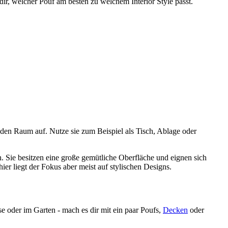
 dir, welcher Pouf am besten zu welchem Interior Style passt.
eden Raum auf. Nutze sie zum Beispiel als Tisch, Ablage oder
ch. Sie besitzen eine große gemütliche Oberfläche und eignen sich
ier liegt der Fokus aber meist auf stylischen Designs.
se oder im Garten - mach es dir mit ein paar Poufs,
Decken
oder