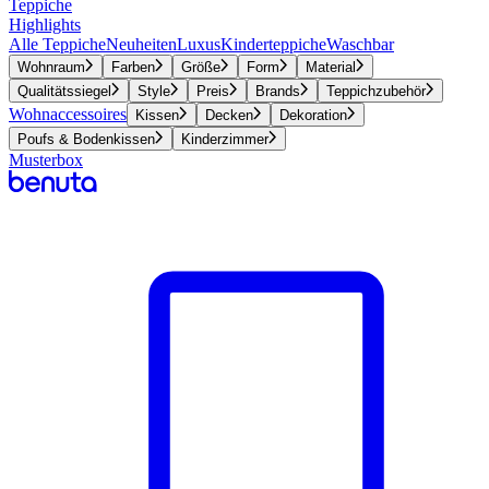
Teppiche
Highlights
Alle Teppiche
Neuheiten
Luxus
Kinderteppiche
Waschbar
Wohnraum
Farben
Größe
Form
Material
Qualitätssiegel
Style
Preis
Brands
Teppichzubehör
Wohnaccessoires
Kissen
Decken
Dekoration
Poufs & Bodenkissen
Kinderzimmer
Musterbox